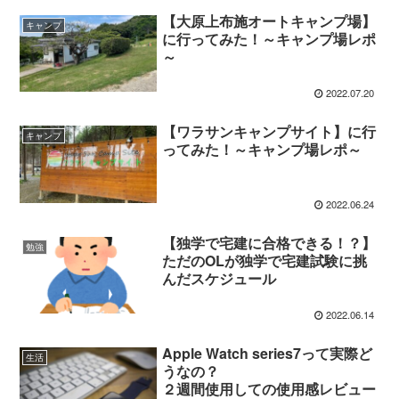
【大原上布施オートキャンプ場】
キャンプ
に行ってみた！～キャンプ場レポ
～
2022.07.20
【ワラサンキャンプサイト】に行
キャンプ
ってみた！～キャンプ場レポ～
2022.06.24
【独学で宅建に合格できる！？】
勉強
ただのOLが独学で宅建試験に挑
んだスケジュール
2022.06.14
Apple Watch series7って実際ど
生活
うなの？
２週間使用しての使用感レビュー