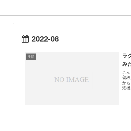
2022-08
ラ
生活
み
こん
普段
かも
濯機